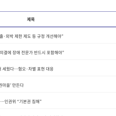
제목
출·외박 제한 제도 등 규정 개선해야”
·의결에 장애 전문가 반드시 포함해야”
대 세웠다…혐오·차별 표현 대응
권마을’ 만든다
교…인권위 “기본권 침해”