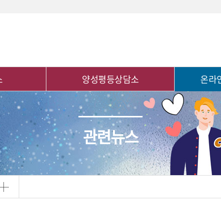
검색
소
양성평등상담소
온라
성희롱, 성폭력이란
수강신청
상담 및 신고
이용안내
관련뉴스
공지사항
수강현황
관련뉴스
자료실