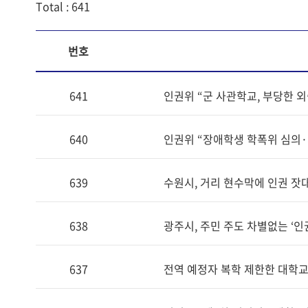
Total : 641
번호
641
인권위 “군 사관학교, 부당한 외
640
인권위 “장애학생 학폭위 심의
639
수원시, 거리 현수막에 인권 잣
638
광주시, 주민 주도 차별없는 ‘인
637
전역 예정자 복학 제한한 대학