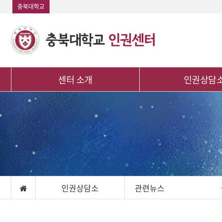
충북대학교
센터 소개
인권상담
인사말
인권이란?
구성원
상담 및 신고
규정 및 지침
공지사항
오시는 길
관련뉴스
자료실
관련뉴스
인권상담소