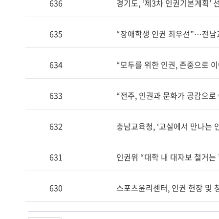
636
경기도, ‘제3차 인권기본계획’
635
“장애학생 인권 최우선”…전남
634
“모두를 위한 인권, 존중으로
633
“전주, 인권과 문화가 공감으로
632
충남교육청, ‘교실에서 만나는 
631
인권위 “대학 내 대자보 철거는
630
스포츠윤리센터, 인권 헌장 및 