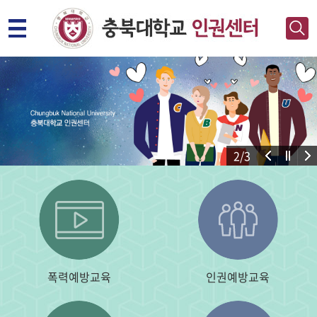
2
/3
폭력예방교육
인권예방교육